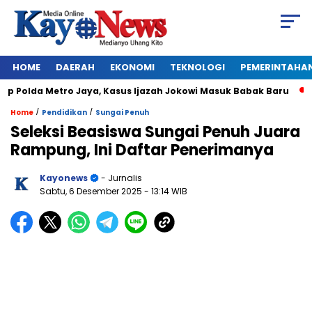
HOME
DAERAH
EKONOMI
TEKNOLOGI
PEMERINTAHA
Polda Metro Jaya, Kasus Ijazah Jokowi Masuk Babak Baru
BR
/
/
Home
Pendidikan
Sungai Penuh
Seleksi Beasiswa Sungai Penuh Juara
Rampung, Ini Daftar Penerimanya
Kayonews
- Jurnalis
Sabtu, 6 Desember 2025
- 13:14 WIB