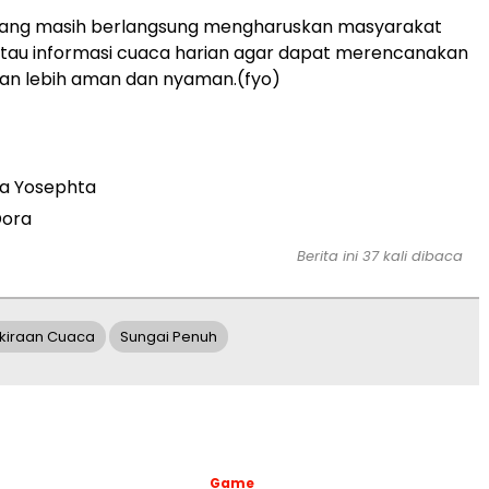
yang masih berlangsung mengharuskan masyarakat
au informasi cuaca harian agar dapat merencanakan
gan lebih aman dan nyaman.(fyo)
a Yosephta
Dora
Berita ini 37 kali dibaca
kiraan Cuaca
Sungai Penuh
Game