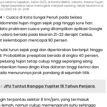
ya selama sepekan, Senin (4/1), di Kantor BMKG, Jakarta. Potensi hujan
 tetapi berpotensi terus meningkat menjadi sedang-lebat, terutama di
ra (JOG) 04-01-2016
H
– Cuaca di Kota Sungai Penuh pada Selasa
idominasi hujan ringan sejak pagi hingga sore hari.
ata prakiraan cuaca yang ditampilkan aplikasi Google
 udara berada pada kisaran 21–22 derajat Celsius,
at kelembapan mencapai 90 persen.
ulai turun sejak pagi dan diperkirakan berlanjut hingga
B. Probabilitas presipitasi berada di angka 40 persen,
luang hujan tetap cukup tinggi sepanjang siang.
emberikan hawa dingin khas dataran tinggi Kerinci dan
a menurunnya jarak pandang di sejumlah titik.
:
JPU Tuntut Rangga Yupiter 15 Tahun Penjara
in terpantau sekitar 8 km/jam, yang termasuk
in lemah, namun cukup memengaruhi suhu sehingga