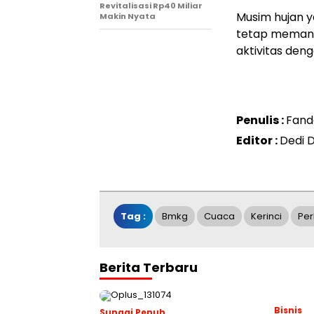
Revitalisasi Rp40 Miliar
Musim hujan 
Makin Nyata
tetap memant
aktivitas den
Penulis :
Fand
Editor :
Dedi 
Tag :
Bmkg
Cuaca
Kerinci
Per
Berita Terbaru
Bisnis
Sungai Penuh