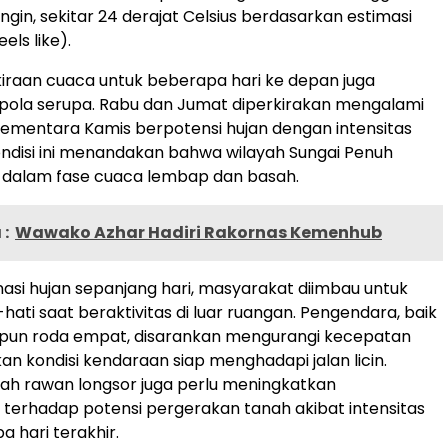
ingin, sekitar 24 derajat Celsius berdasarkan estimasi
els like).
rakiraan cuaca untuk beberapa hari ke depan juga
pola serupa. Rabu dan Jumat diperkirakan mengalami
 sementara Kamis berpotensi hujan dengan intensitas
 Kondisi ini menandakan bahwa wilayah Sungai Penuh
 dalam fase cuaca lembap dan basah.
:
Wawako Azhar Hadiri Rakornas Kemenhub
si hujan sepanjang hari, masyarakat diimbau untuk
hati saat beraktivitas di luar ruangan. Pengendara, baik
pun roda empat, disarankan mengurangi kecepatan
n kondisi kendaraan siap menghadapi jalan licin.
ah rawan longsor juga perlu meningkatkan
erhadap potensi pergerakan tanah akibat intensitas
a hari terakhir.