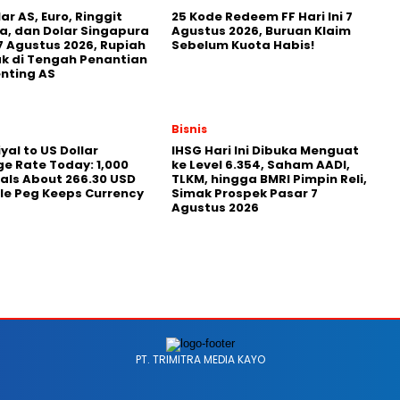
ar AS, Euro, Ringgit
25 Kode Redeem FF Hari Ini 7
a, dan Dolar Singapura
Agustus 2026, Buruan Klaim
 7 Agustus 2026, Rupiah
Sebelum Kuota Habis!
k di Tengah Penantian
nting AS
Bisnis
yal to US Dollar
IHSG Hari Ini Dibuka Menguat
e Rate Today: 1,000
ke Level 6.354, Saham AADI,
als About 266.30 USD
TLKM, hingga BMRI Pimpin Reli,
le Peg Keeps Currency
Simak Prospek Pasar 7
Agustus 2026
PT. TRIMITRA MEDIA KAYO