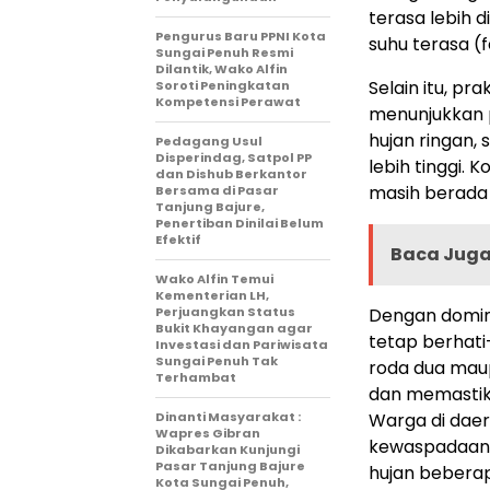
terasa lebih d
Pengurus Baru PPNI Kota
suhu terasa (fe
Sungai Penuh Resmi
Dilantik, Wako Alfin
Selain itu, p
Soroti Peningkatan
Kompetensi Perawat
menunjukkan 
hujan ringan,
Pedagang Usul
Disperindag, Satpol PP
lebih tinggi.
dan Dishub Berkantor
masih berada
Bersama di Pasar
Tanjung Bajure,
Penertiban Dinilai Belum
Efektif
Baca Juga 
Wako Alfin Temui
Kementerian LH,
Perjuangkan Status
Dengan domina
Bukit Khayangan agar
tetap berhati-
Investasi dan Pariwisata
Sungai Penuh Tak
roda dua mau
Terhambat
dan memastika
Dinanti Masyarakat :
Warga di daer
Wapres Gibran
kewaspadaan t
Dikabarkan Kunjungi
Pasar Tanjung Bajure
hujan beberap
Kota Sungai Penuh,