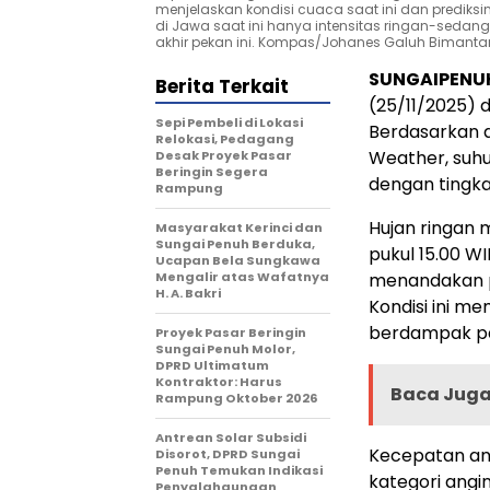
menjelaskan kondisi cuaca saat ini dan prediksin
di Jawa saat ini hanya intensitas ringan-sedang,
akhir pekan ini. Kompas/Johanes Galuh Bimanta
SUNGAIPENU
Berita Terkait
(25/11/2025) d
Sepi Pembeli di Lokasi
Berdasarkan d
Relokasi, Pedagang
Weather, suhu
Desak Proyek Pasar
Beringin Segera
dengan tingk
Rampung
Hujan ringan m
Masyarakat Kerinci dan
Sungai Penuh Berduka,
pukul 15.00 WI
Ucapan Bela Sungkawa
Mengalir atas Wafatnya
menandakan pe
H. A. Bakri
Kondisi ini m
berdampak pad
Proyek Pasar Beringin
Sungai Penuh Molor,
DPRD Ultimatum
Kontraktor: Harus
Baca Juga 
Rampung Oktober 2026
Antrean Solar Subsidi
Kecepatan ang
Disorot, DPRD Sungai
Penuh Temukan Indikasi
kategori ang
Penyalahgunaan