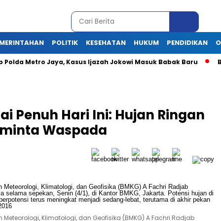
MERINTAHAN
POLITIK
KESEHATAN
HUKUM
PENDIDIKAN
O
p Polda Metro Jaya, Kasus Ijazah Jokowi Masuk Babak Baru
B
i Penuh Hari Ini: Hujan Ringan
Diminta Waspada
 Meteorologi, Klimatologi, dan Geofisika (BMKG) A Fachri Radjab