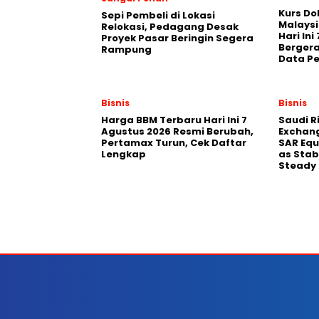
Kurs Dol
Sepi Pembeli di Lokasi
Malaysi
Relokasi, Pedagang Desak
Hari Ini
Proyek Pasar Beringin Segera
Bergera
Rampung
Data Pe
Bisnis
Bisnis
Harga BBM Terbaru Hari Ini 7
Saudi Ri
Agustus 2026 Resmi Berubah,
Exchang
Pertamax Turun, Cek Daftar
SAR Equ
Lengkap
as Stab
Steady