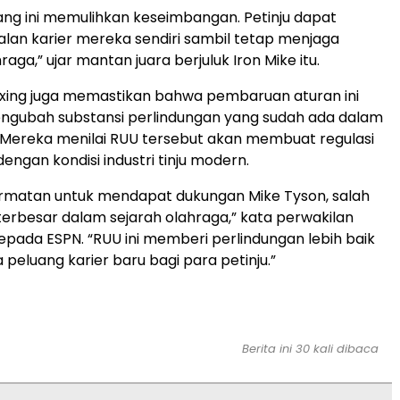
ng ini memulihkan keseimbangan. Petinju dapat
lan karier mereka sendiri sambil tetap menjaga
hraga,” ujar mantan juara berjuluk Iron Mike itu.
oxing juga memastikan bahwa pembaruan aturan ini
engubah substansi perlindungan yang sudah ada dalam
ni. Mereka menilai RUU tersebut akan membuat regulasi
dengan kondisi industri tinju modern.
rmatan untuk mendapat dukungan Mike Tyson, salah
terbesar dalam sejarah olahraga,” kata perwakilan
kepada ESPN. “RUU ini memberi perlindungan lebih baik
eluang karier baru bagi para petinju.”
Berita ini 30 kali dibaca