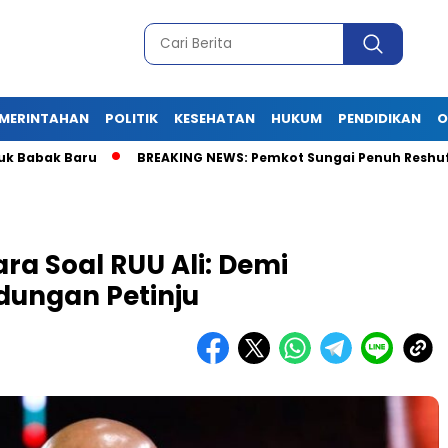
MERINTAHAN
POLITIK
KESEHATAN
HUKUM
PENDIDIKAN
O
ak Baru
BREAKING NEWS: Pemkot Sungai Penuh Reshuffle Besar-
ra Soal RUU Ali: Demi
dungan Petinju