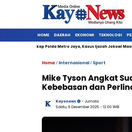
HOME
DAERAH
EKONOMI
TEKNOLOGI
PE
rkan Ditangkap Polda Metro Jaya, Kasus Ijazah Jokowi Masuk Bab
Home
Internasional
Sport
/
/
Mike Tyson Angkat Sua
Kebebasan dan Perlin
Kayonews
- Jurnalis
Sabtu, 6 Desember 2025
- 12:00 WIB