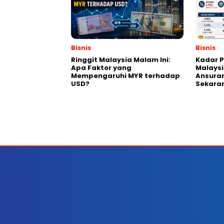
Bisnis
Bisnis
Ringgit Malaysia Malam Ini:
Kadar 
Apa Faktor yang
Malaysi
Mempengaruhi MYR terhadap
Ansura
USD?
Sekara