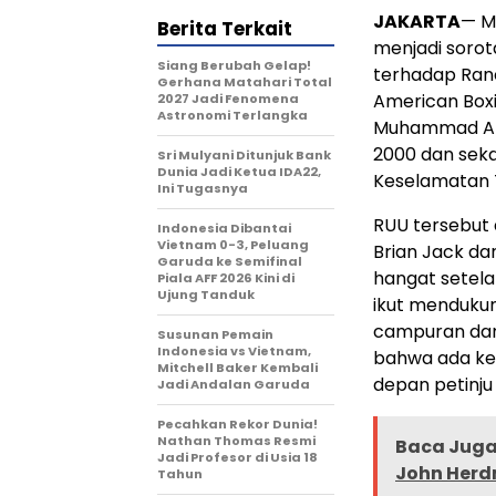
JAKARTA
— M
Berita Terkait
menjadi soro
Siang Berubah Gelap!
terhadap Ra
Gerhana Matahari Total
American Boxi
2027 Jadi Fenomena
Astronomi Terlangka
Muhammad Ali 
2000 dan sek
Sri Mulyani Ditunjuk Bank
Dunia Jadi Ketua IDA22,
Keselamatan Ti
Ini Tugasnya
RUU tersebut 
Indonesia Dibantai
Vietnam 0-3, Peluang
Brian Jack d
Garuda ke Semifinal
hangat setela
Piala AFF 2026 Kini di
Ujung Tanduk
ikut mendukung
campuran dan
Susunan Pemain
Indonesia vs Vietnam,
bahwa ada ke
Mitchell Baker Kembali
depan petinju 
Jadi Andalan Garuda
Pecahkan Rekor Dunia!
Nathan Thomas Resmi
Baca Juga 
Jadi Profesor di Usia 18
John Her
Tahun