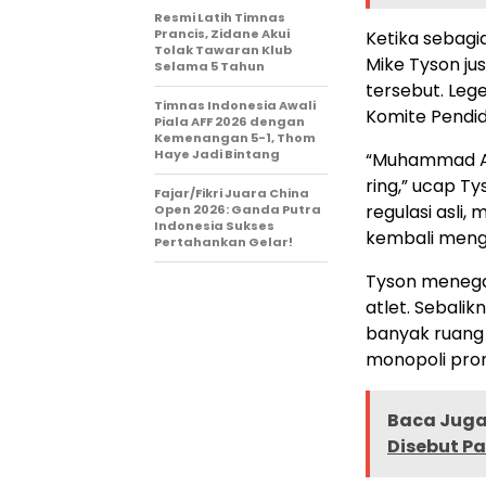
Resmi Latih Timnas
Prancis, Zidane Akui
Ketika sebagi
Tolak Tawaran Klub
Mike Tyson j
Selama 5 Tahun
tersebut. Le
Timnas Indonesia Awali
Komite Pendid
Piala AFF 2026 dengan
Kemenangan 5-1, Thom
Haye Jadi Bintang
“Muhammad Ali
ring,” ucap T
Fajar/Fikri Juara China
regulasi asli
Open 2026: Ganda Putra
Indonesia Sukses
kembali mengua
Pertahankan Gelar!
Tyson meneg
atlet. Sebali
banyak ruang 
monopoli pro
Baca Juga 
Disebut P