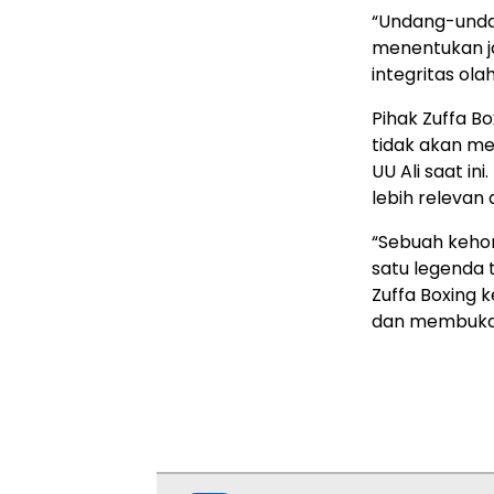
“Undang-unda
menentukan ja
integritas ola
Pihak Zuffa B
tidak akan m
UU Ali saat i
lebih relevan 
“Sebuah keho
satu legenda 
Zuffa Boxing 
dan membuka p