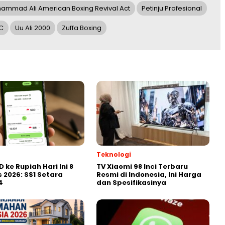
ammad Ali American Boxing Revival Act
Petinju Profesional
C
Uu Ali 2000
Zuffa Boxing
Teknologi
 ke Rupiah Hari Ini 8
TV Xiaomi 98 Inci Terbaru
 2026: S$1 Setara
Resmi di Indonesia, Ini Harga
4
dan Spesifikasinya