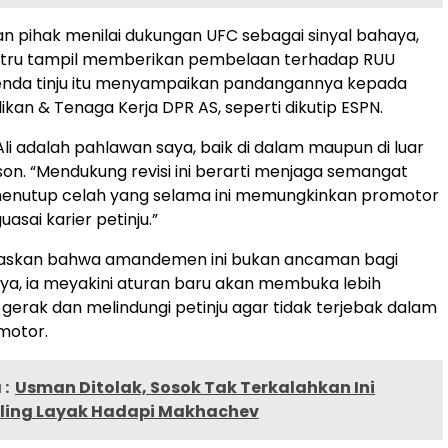
an pihak menilai dukungan UFC sebagai sinyal bahaya,
ustru tampil memberikan pembelaan terhadap RUU
genda tinju itu menyampaikan pandangannya kepada
ikan & Tenaga Kerja DPR AS, seperti dikutip ESPN.
 adalah pahlawan saya, baik di dalam maupun di luar
yson. “Mendukung revisi ini berarti menjaga semangat
, menutup celah yang selama ini memungkinkan promotor
sai karier petinju.”
askan bahwa amandemen ini bukan ancaman bagi
knya, ia meyakini aturan baru akan membuka lebih
gerak dan melindungi petinju agar tidak terjebak dalam
motor.
:
Usman Ditolak, Sosok Tak Terkalahkan Ini
aling Layak Hadapi Makhachev