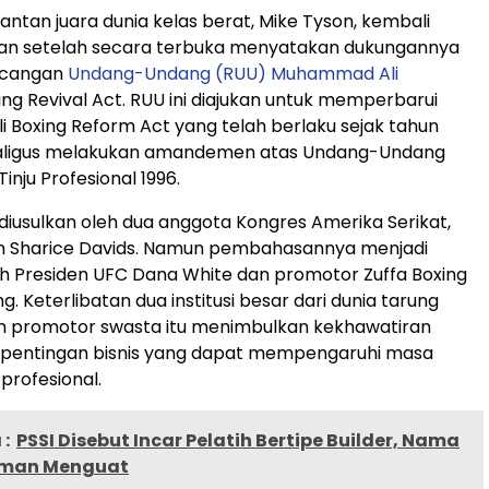
antan juara dunia kelas berat, Mike Tyson, kembali
tan setelah secara terbuka menyatakan dukungannya
ncangan
Undang-Undang (RUU) Muhammad Ali
ng Revival Act. RUU ini diajukan untuk memperbarui
Boxing Reform Act yang telah berlaku sejak tahun
aligus melakukan amandemen atas Undang-Undang
nju Profesional 1996.
diusulkan oleh dua anggota Kongres Amerika Serikat,
an Sharice Davids. Namun pembahasannya menjadi
h Presiden UFC Dana White dan promotor Zuffa Boxing
. Keterlibatan dua institusi besar dari dunia tarung
 promotor swasta itu menimbulkan kekhawatiran
pentingan bisnis yang dapat mempengaruhi masa
profesional.
:
PSSI Disebut Incar Pelatih Bertipe Builder, Nama
dman Menguat