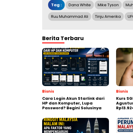
Tag :
Dana White
Mike Tyson
Muh
Ruu Muhammad Ali
Tinju Amerika
UF
Berita Terbaru
Bisnis
Bisnis
Cara Login Akun Starlink dari
Kurs SGD
HP dan Komputer, Lupa
Agustus
Password? Begini Solusinya
Rp13.92