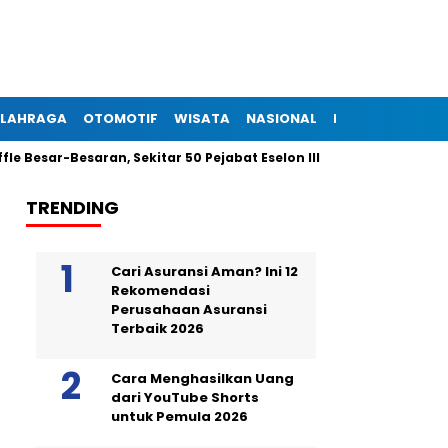
LAHRAGA
OTOMOTIF
WISATA
NASIONAL
INTERNASIONAL
Besaran, Sekitar 50 Pejabat Eselon III dan IV Dilantik Malam Ini
TRENDING
Cari Asuransi Aman? Ini 12
Rekomendasi
Perusahaan Asuransi
Terbaik 2026
Cara Menghasilkan Uang
dari YouTube Shorts
untuk Pemula 2026