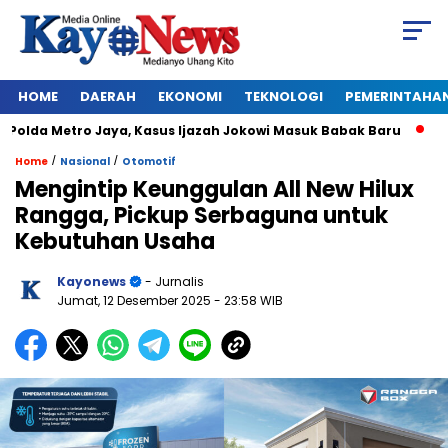
HOME
DAERAH
EKONOMI
TEKNOLOGI
PEMERINTAHA
lda Metro Jaya, Kasus Ijazah Jokowi Masuk Babak Baru
BREAK
/
/
Home
Nasional
Otomotif
Mengintip Keunggulan All New Hilux
Rangga, Pickup Serbaguna untuk
Kebutuhan Usaha
Kayonews
- Jurnalis
Jumat, 12 Desember 2025
- 23:58 WIB