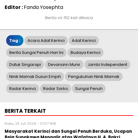
Editor :
Fanda Yosephta
Berita ini 152 kali dibaca
Tag :
Acara Adat Kerinci
Adat Kerinci
Berita Sungai Penuh Hari Ini
Budaya Kerinci
Datuk Singarapi
Devanann Munir
Jambi Independent
Ninik Mamak Dusun Empih
Pengukuhan Ninik Mamak
Radar Kerinci
Radar Sarko
Sungai Penuh
BERITA TERKAIT
Rabu, 29 Juli 2026 - 01:07 WIB
Masyarakat Kerinci dan Sungai Penuh Berduka, Ucapan
Bela Sungkawa Mengalir atas Wafatnya H. A. Bakri