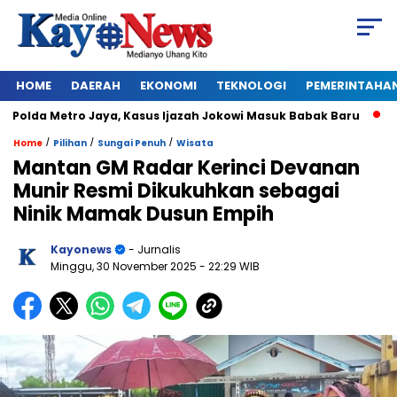
HOME
DAERAH
EKONOMI
TEKNOLOGI
PEMERINTAHA
olda Metro Jaya, Kasus Ijazah Jokowi Masuk Babak Baru
BREA
/
/
/
Home
Pilihan
Sungai Penuh
Wisata
Mantan GM Radar Kerinci Devanan
Munir Resmi Dikukuhkan sebagai
Ninik Mamak Dusun Empih
Kayonews
- Jurnalis
Minggu, 30 November 2025
- 22:29 WIB