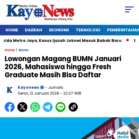
HOME
DAERAH
EKONOMI
TEKNOLOGI
PEMERINTAHA
da Metro Jaya, Kasus Ijazah Jokowi Masuk Babak Baru
BREAKI
/
Home
Bisnis
Lowongan Magang BUMN Januari
2026, Mahasiswa hingga Fresh
Graduate Masih Bisa Daftar
Kayonews
- Jurnalis
Senin, 12 Januari 2026
- 22:07 WIB