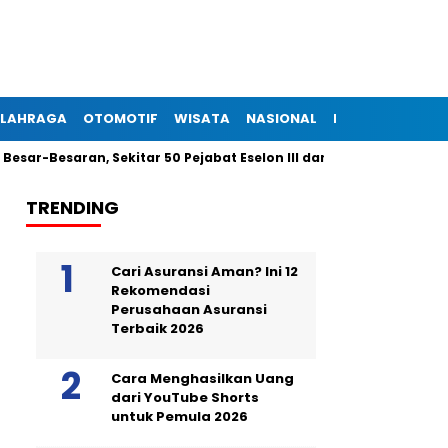
LAHRAGA
OTOMOTIF
WISATA
NASIONAL
INTERNASIONAL
aran, Sekitar 50 Pejabat Eselon III dan IV Dilantik Malam Ini
TRENDING
Cari Asuransi Aman? Ini 12
Rekomendasi
Perusahaan Asuransi
Terbaik 2026
Cara Menghasilkan Uang
dari YouTube Shorts
untuk Pemula 2026