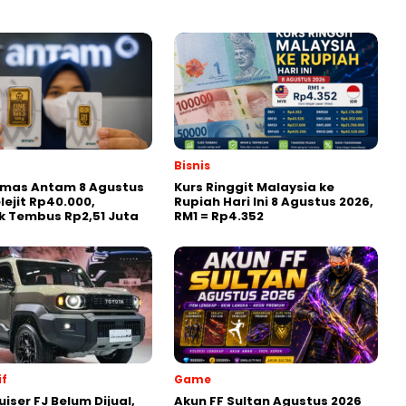
Bisnis
Emas Antam 8 Agustus
Kurs Ringgit Malaysia ke
lejit Rp40.000,
Rupiah Hari Ini 8 Agustus 2026,
 Tembus Rp2,51 Juta
RM1 = Rp4.352
f
Game
iser FJ Belum Dijual,
Akun FF Sultan Agustus 2026