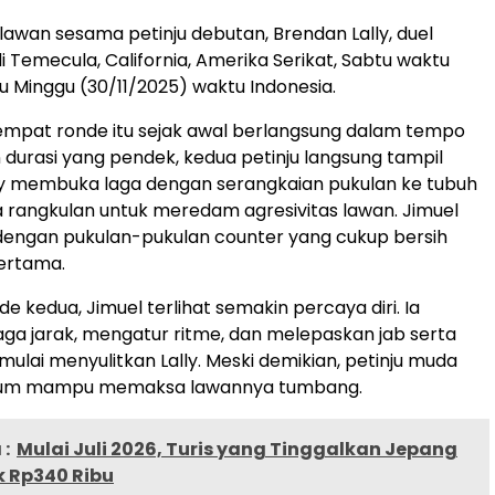
awan sesama petinju debutan, Brendan Lally, duel
i Temecula, California, Amerika Serikat, Sabtu waktu
 Minggu (30/11/2025) waktu Indonesia.
empat ronde itu sejak awal berlangsung dalam tempo
n durasi yang pendek, kedua petinju langsung tampil
ly membuka laga dengan serangkaian pukulan ke tubuh
rangkulan untuk meredam agresivitas lawan. Jimuel
engan pukulan-pukulan counter yang cukup bersih
ertama.
 kedua, Jimuel terlihat semakin percaya diri. Ia
a jarak, mengatur ritme, dan melepaskan jab serta
mulai menyulitkan Lally. Meski demikian, petinju muda
 belum mampu memaksa lawannya tumbang.
:
Mulai Juli 2026, Turis yang Tinggalkan Jepang
k Rp340 Ribu