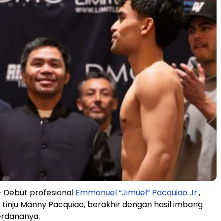
 Debut profesional
Emmanuel “Jimuel” Pacquiao Jr
.,
 tinju Manny Pacquiao, berakhir dengan hasil imbang
erdananya.