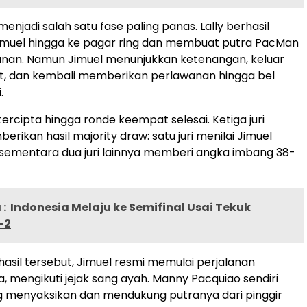
enjadi salah satu fase paling panas. Lally berhasil
muel hingga ke pagar ring dan membuat putra PacMan
anan. Namun Jimuel menunjukkan ketenangan, keluar
sulit, dan kembali memberikan perlawanan hingga bel
.
ercipta hingga ronde keempat selesai. Ketiga juri
rikan hasil majority draw: satu juri menilai Jimuel
 sementara dua juri lainnya memberi angka imbang 38-
:
Indonesia Melaju ke Semifinal Usai Tekuk
-2
hasil tersebut, Jimuel resmi memulai perjalanan
a, mengikuti jejak sang ayah. Manny Pacquiao sendiri
g menyaksikan dan mendukung putranya dari pinggir