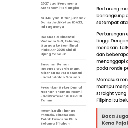
2027 Jadi Fenomena
Astronomi Terlangka
Bertarung mel
berlangsung d
Sri Mulyani Ditunjuk Bank
setempat atau
Dunia Jadi Ketua IDA22,
Ini Tugasnya
Pertarungan 
Indonesia Dibantai
tinggi. Denga
Vietnam 0-3, Peluang
Garuda ke Semifinal
menekan. Lal
Piala AFF 2026 Kini di
dan beberapa 
Ujung Tanduk
menanggapi d
Susunan Pemain
pada ronde p
Indonesia vs Vietnam,
Mitchell Baker Kembali
Jadi Andalan Garuda
Memasuki ronde
mampu menjag
Pecahkan Rekor Dunia!
Nathan Thomas Resmi
straight yang 
Jadi Profesor di Usia 18
Filipina itu
Tahun
Resmi Latih Timnas
Prancis, Zidane Akui
Baca Juga 
Tolak Tawaran Klub
Kena Paja
Selama 5 Tahun