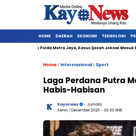
HOME
DAERAH
EKONOMI
TEKNOLOGI
PE
n Ditangkap Polda Metro Jaya, Kasus Ijazah Jokowi Masuk Babak 
Home
Internasional
Sport
/
/
Laga Perdana Putra M
Habis-Habisan
Kayonews
- Jurnalis
Senin, 1 Desember 2025
- 00:30 WIB