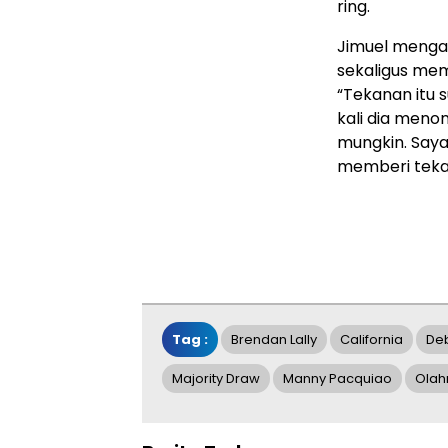
ring.
Jimuel menga
sekaligus mem
“Tekanan itu s
kali dia meno
mungkin. Saya 
memberi tekan
Tag :
Brendan Lally
California
Deb
Majority Draw
Manny Pacquiao
Olah