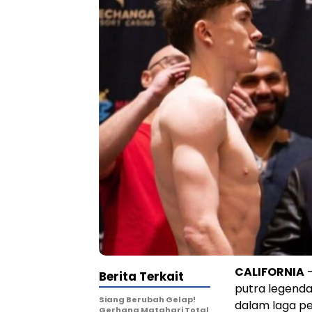
CALIFORNIA
–
Berita Terkait
putra legenda
Siang Berubah Gelap!
dalam laga p
Gerhana Matahari Total