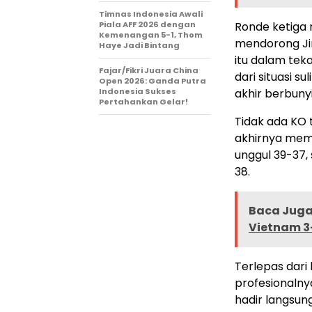
Timnas Indonesia Awali
Piala AFF 2026 dengan
Ronde ketiga m
Kemenangan 5-1, Thom
mendorong Ji
Haye Jadi Bintang
itu dalam tek
Fajar/Fikri Juara China
dari situasi 
Open 2026: Ganda Putra
Indonesia Sukses
akhir berbunyi
Pertahankan Gelar!
Tidak ada KO t
akhirnya membe
unggul 39-37,
38.
Baca Juga 
Vietnam 3
Terlepas dari 
profesionalny
hadir langsun