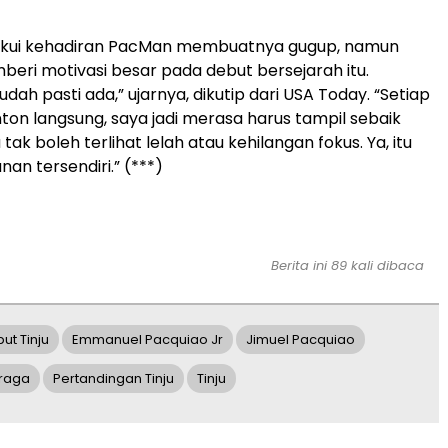
kui kehadiran PacMan membuatnya gugup, namun
beri motivasi besar pada debut bersejarah itu.
udah pasti ada,” ujarnya, dikutip dari USA Today. “Setiap
nton langsung, saya jadi merasa harus tampil sebaik
tak boleh terlihat lelah atau kehilangan fokus. Ya, itu
an tersendiri.” (***)
Berita ini 89 kali dibaca
ut Tinju
Emmanuel Pacquiao Jr
Jimuel Pacquiao
raga
Pertandingan Tinju
Tinju