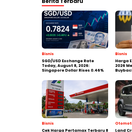
Berita Terbaru
Bisnis
Bisnis
SGD/USD Exchange Rate
Harga 
Today, August 8, 2026:
2026 Me
Singapore Dollar Rises 0.46%
Buyback
Bisnis
Otomoti
Cek Harga Pertamax Terbaru 8
Land Cru