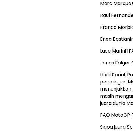
Marc Marquez
Raul Fernande
Franco Morbid
Enea Bastiani
Luca Marini I
Jonas Folger 
Hasil Sprint 
persaingan M
menunjukkan p
masih mengan
juara dunia Mo
FAQ MotoGP P
Siapa juara S