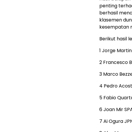
penting terh
berhasil mena
klasemen dun
kesempatan m
Berikut hasil
1 Jorge Marti
2 Francesco B
3 Marco Bezze
4 Pedro Acost
5 Fabio Quar
6 Joan Mir SP
7 Ai Ogura JP