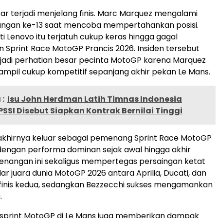
r terjadi menjelang finis. Marc Marquez mengalami
ikungan ke-13 saat mencoba mempertahankan posisi.
i Lenovo itu terjatuh cukup keras hingga gagal
 Sprint Race MotoGP Prancis 2026. Insiden tersebut
jadi perhatian besar pecinta MotoGP karena Marquez
mpil cukup kompetitif sepanjang akhir pekan Le Mans.
:
Isu John Herdman Latih Timnas Indonesia
SSI Disebut Siapkan Kontrak Bernilai Tinggi
akhirnya keluar sebagai pemenang Sprint Race MotoGP
dengan performa dominan sejak awal hingga akhir
enangan ini sekaligus mempertegas persaingan ketat
ar juara dunia MotoGP 2026 antara Aprilia, Ducati, dan
 finis kedua, sedangkan Bezzecchi sukses mengamankan
.
 sprint MotoGP di Le Mans juga memberikan dampak