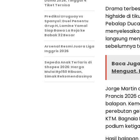
Dunia 2026, Tinggal 4
Tiket Tersisa
Drama terbesa
highside di t
Prediksi Uruguay vs
Spanyol: Duel Penentu
Pebalap Ducat
Grup H, Lamine Yamal
menyelesaikan
Siap Bawa La Roja ke
Babak 32 Besar
langsung men
sebelumnya ta
Arsenal Resmi Juara Liga
Inggris 2026
Sepeda Anak Terlaris di
Baca Juga 
Shopee 2026: Harga
Menguat, P
Mulai Rp150 Ribuan,
Simak Rekomendasinya
Jorge Martin 
Prancis 2026 
balapan. Kem
perebutan gel
KTM. Bagnaia
podium ketiga
Hasil balapan