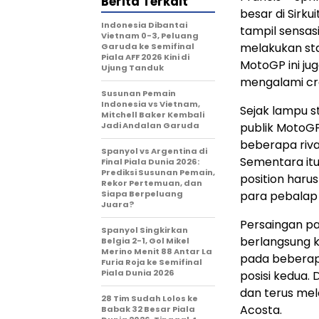
Berita Terkait
besar di Sirk
Indonesia Dibantai
tampil sensas
Vietnam 0-3, Peluang
melakukan star
Garuda ke Semifinal
Piala AFF 2026 Kini di
MotoGP ini ju
Ujung Tanduk
mengalami cra
Susunan Pemain
Indonesia vs Vietnam,
Sejak lampu s
Mitchell Baker Kembali
Jadi Andalan Garuda
publik MotoGP
beberapa riva
Spanyol vs Argentina di
Sementara itu
Final Piala Dunia 2026:
Prediksi Susunan Pemain,
position haru
Rekor Pertemuan, dan
Siapa Berpeluang
para pebalap D
Juara?
Persaingan pa
Spanyol Singkirkan
berlangsung 
Belgia 2-1, Gol Mikel
Merino Menit 88 Antar La
pada beberap
Furia Roja ke Semifinal
Piala Dunia 2026
posisi kedua. 
dan terus mel
28 Tim Sudah Lolos ke
Acosta.
Babak 32 Besar Piala