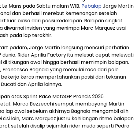
uit Le Mans pada Sabtu malam WIB.
Pebalap
Jorge Martin
ional dan berhasil merebut kemenangan setelah
t luar biasa dari posisi kedelapan. Balapan singkat
ga diwarnai insiden yang menimpa Marc Marquez usai
sh pada lap terakhir.
tart padam, Jorge Martin langsung mencuri perhatian
 dunia. Rider Aprilia Factory itu melesat cepat melewati
l di tikungan awal hingga berhasil memimpin balapan.
, Francesco Bagnaia yang memulai race dari pole
s bekerja keras mempertahankan posisi dari tekanan
ucati dan Aprilia lainnya.
pan atas Sprint Race MotoGP Prancis 2026
ketat. Marco Bezzecchi sempat membayangi Martin
a lap awal sebelum akhirnya Bagnaia mengambil alih
Di sisi lain, Marc Marquez justru kehilangan ritme balapan
orot setelah disalip sejumlah rider muda seperti Pedro