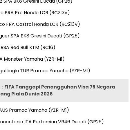
z SPA BK8 Gresini Ducati (GP26)
ra BRA Pro Honda LCR (RC213V)
co FRA Castrol Honda LCR (RC213V)
eguer SPA BK8 Gresini Ducati (GP25)
r RSA Red Bull KTM (RC16)
SPA Monster Yamaha (YZR-M1)
zgatlioglu TUR Pramac Yamaha (YZR-M1)
:
FIFA Tanggapi Penangguhan Visa 75 Negara
lang Piala Dunia 2026
r AUS Pramac Yamaha (YZR-M1)
iannantonio ITA Pertamina VR46 Ducati (GP26)