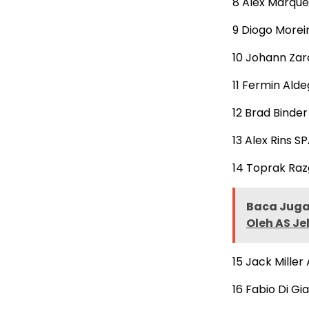
8 Alex Marque
9 Diogo Morei
10 Johann Zar
11 Fermin Ald
12 Brad Binde
13 Alex Rins 
14 Toprak Ra
Baca Juga 
Oleh AS Je
15 Jack Mille
16 Fabio Di G