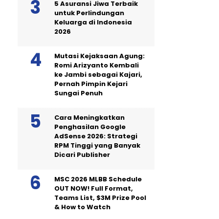
5 Asuransi Jiwa Terbaik
untuk Perlindungan
Keluarga di Indonesia
2026
Mutasi Kejaksaan Agung:
Romi Arizyanto Kembali
ke Jambi sebagai Kajari,
Pernah Pimpin Kejari
Sungai Penuh
Cara Meningkatkan
Penghasilan Google
AdSense 2026: Strategi
RPM Tinggi yang Banyak
Dicari Publisher
MSC 2026 MLBB Schedule
OUT NOW! Full Format,
Teams List, $3M Prize Pool
& How to Watch