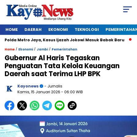
HOME
DAERAH
EKONOMI
TEKNOLOGI
PEMERINTAHA
olda Metro Jaya, Kasus Ijazah Jokowi Masuk Babak Baru
BREA
/
/
/
Home
Ekonomi
Jambi
Pemerintahan
Gubernur Al Haris Tegaskan
Penguatan Tata Kelola Keuangan
Daerah saat Terima LHP BPK
Kayonews
- Jurnalis
Kamis, 15 Januari 2026
- 06:00 WIB