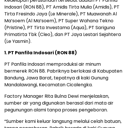
Kedelapan perusahaan tersebut adalah PT Panfila
Indosari (RON 88), PT Amidis Tirta Mulia (Amidis), PT
Tirta Fresindo Jaya (Le Minerale), PT Muawanah Al
Ma’soem (Al Ma’soem), PT Super Wahana Tekno
(Pristine), PT Tirta Investama (Aqua), PT Sariguna
Primatirta Tbk (Cleo), dan PT Jaya Lestari Sejahtera
(Le Yasmin).
1. PT Panfila Indosari (RON 88)
PT Panfila Indosari memproduksi air minum
bermerek RON 88. Pabriknya berlokasi di Kabupaten
Bandung, Jawa Barat, tepatnya di kaki Gunung
Mandalawangi, Kecamatan Cicalengka.
Factory Manager Rita Bulna Dewi menjelaskan,
sumber air yang digunakan berasal dari mata air
pegunungan alami tanpa proses pengeboran.
“Sumber kami keluar langsung melalui celah batuan,