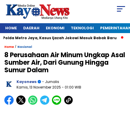
HOME
DAERAH
EKONOMI
TEKNOLOGI
PEMERINTAHA
lda Metro Jaya, Kasus Ijazah Jokowi Masuk Babak Baru
BREAK
/
Home
Nasional
8 Perusahaan Air Minum Ungkap Asal
Sumber Air, Dari Gunung Hingga
Sumur Dalam
Kayonews
- Jurnalis
Kamis, 13 November 2025
- 01:00 WIB