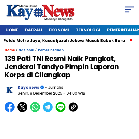
HOME
DAERAH
EKONOMI
TEKNOLOGI
PEMERINTAHA
lda Metro Jaya, Kasus Ijazah Jokowi Masuk Babak Baru
BREA
/
/
Home
Nasional
Pemerintahan
139 Pati TNI Resmi Naik Pangkat,
Jenderal Tandyo Pimpin Laporan
Korps di Cilangkap
Kayonews
- Jurnalis
Senin, 8 Desember 2025
- 04:00 WIB