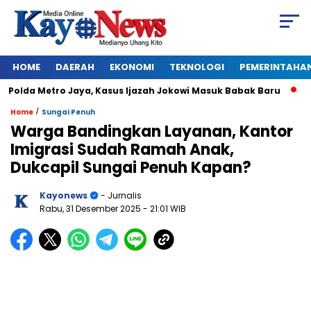
HOME
DAERAH
EKONOMI
TEKNOLOGI
PEMERINTAHA
lda Metro Jaya, Kasus Ijazah Jokowi Masuk Babak Baru
BREA
/
Home
Sungai Penuh
Warga Bandingkan Layanan, Kantor
Imigrasi Sudah Ramah Anak,
Dukcapil Sungai Penuh Kapan?
Kayonews
- Jurnalis
Rabu, 31 Desember 2025
- 21:01 WIB