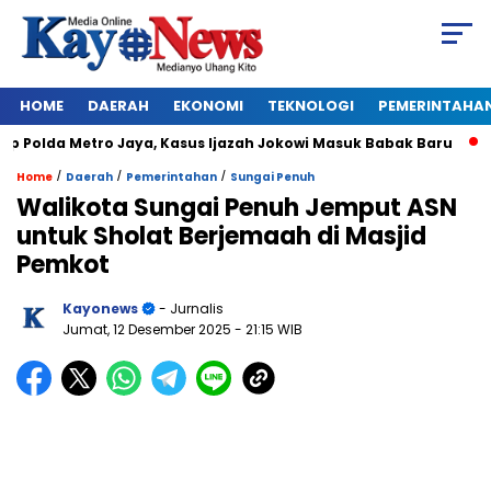
HOME
DAERAH
EKONOMI
TEKNOLOGI
PEMERINTAHA
Polda Metro Jaya, Kasus Ijazah Jokowi Masuk Babak Baru
BR
/
/
/
Home
Daerah
Pemerintahan
Sungai Penuh
Walikota Sungai Penuh Jemput ASN
untuk Sholat Berjemaah di Masjid
Pemkot
Kayonews
- Jurnalis
Jumat, 12 Desember 2025
- 21:15 WIB