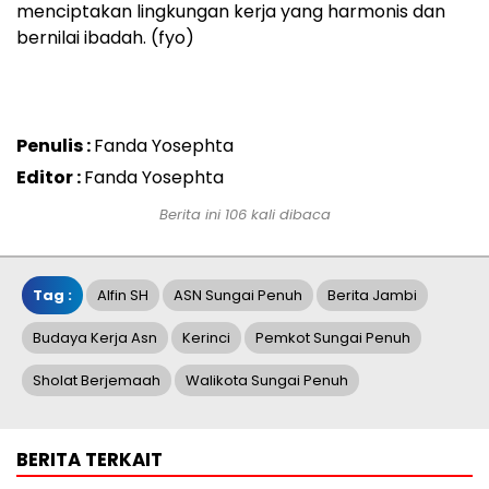
menciptakan lingkungan kerja yang harmonis dan
bernilai ibadah. (fyo)
Penulis :
Fanda Yosephta
Editor :
Fanda Yosephta
Berita ini 106 kali dibaca
Tag :
Alfin SH
ASN Sungai Penuh
Berita Jambi
Budaya Kerja Asn
Kerinci
Pemkot Sungai Penuh
Sholat Berjemaah
Walikota Sungai Penuh
BERITA TERKAIT