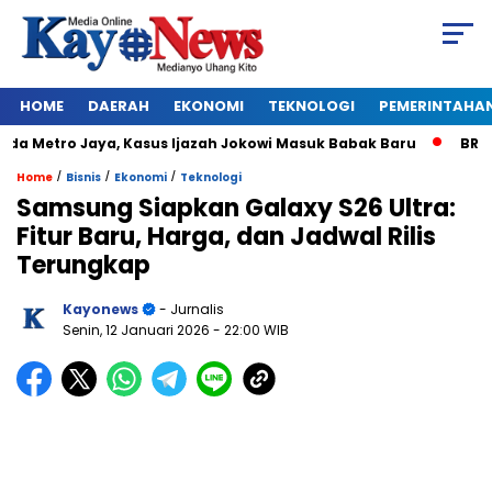
HOME
DAERAH
EKONOMI
TEKNOLOGI
PEMERINTAHA
 Metro Jaya, Kasus Ijazah Jokowi Masuk Babak Baru
BREAKING
/
/
/
Home
Bisnis
Ekonomi
Teknologi
Samsung Siapkan Galaxy S26 Ultra:
Fitur Baru, Harga, dan Jadwal Rilis
Terungkap
Kayonews
- Jurnalis
Senin, 12 Januari 2026
- 22:00 WIB