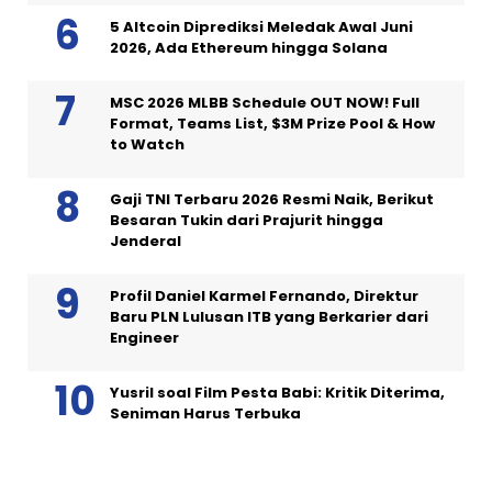
5 Altcoin Diprediksi Meledak Awal Juni
2026, Ada Ethereum hingga Solana
MSC 2026 MLBB Schedule OUT NOW! Full
Format, Teams List, $3M Prize Pool & How
to Watch
Gaji TNI Terbaru 2026 Resmi Naik, Berikut
Besaran Tukin dari Prajurit hingga
Jenderal
Profil Daniel Karmel Fernando, Direktur
Baru PLN Lulusan ITB yang Berkarier dari
Engineer
Yusril soal Film Pesta Babi: Kritik Diterima,
Seniman Harus Terbuka