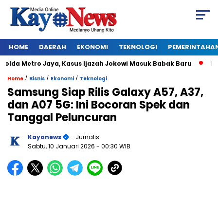
HOME
DAERAH
EKONOMI
TEKNOLOGI
PEMERINTAHA
a Metro Jaya, Kasus Ijazah Jokowi Masuk Babak Baru
BREAKI
/
/
/
Home
Bisnis
Ekonomi
Teknologi
Samsung Siap Rilis Galaxy A57, A37,
dan A07 5G: Ini Bocoran Spek dan
Tanggal Peluncuran
Kayonews
- Jurnalis
Sabtu, 10 Januari 2026
- 00:30 WIB