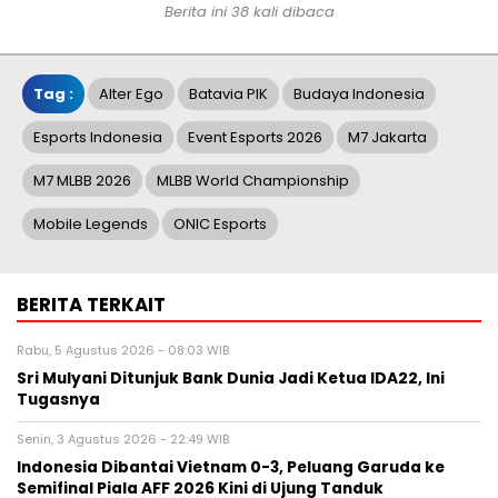
Berita ini 38 kali dibaca
Tag :
Alter Ego
Batavia PIK
Budaya Indonesia
Esports Indonesia
Event Esports 2026
M7 Jakarta
M7 MLBB 2026
MLBB World Championship
Mobile Legends
ONIC Esports
BERITA TERKAIT
Rabu, 5 Agustus 2026 - 08:03 WIB
Sri Mulyani Ditunjuk Bank Dunia Jadi Ketua IDA22, Ini
Tugasnya
Senin, 3 Agustus 2026 - 22:49 WIB
Indonesia Dibantai Vietnam 0-3, Peluang Garuda ke
Semifinal Piala AFF 2026 Kini di Ujung Tanduk