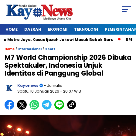
HOME
DAERAH
EKONOMI
TEKNOLOGI
PEMERINTAHA
 Metro Jaya, Kasus Ijazah Jokowi Masuk Babak Baru
BREAKING
/
/
Home
Internasional
Sport
M7 World Championship 2026 Dibuka
Spektakuler, Indonesia Unjuk
Identitas di Panggung Global
Kayonews
- Jurnalis
Sabtu, 10 Januari 2026
- 20:07 WIB