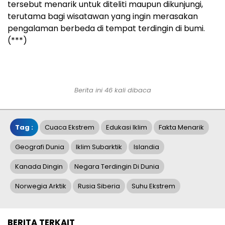
tersebut menarik untuk diteliti maupun dikunjungi,
terutama bagi wisatawan yang ingin merasakan
pengalaman berbeda di tempat terdingin di bumi.
(***)
Berita ini 46 kali dibaca
Tag :
Cuaca Ekstrem
Edukasi Iklim
Fakta Menarik
Geografi Dunia
Iklim Subarktik
Islandia
Kanada Dingin
Negara Terdingin Di Dunia
Norwegia Arktik
Rusia Siberia
Suhu Ekstrem
BERITA TERKAIT