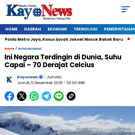
HOME
DAERAH
EKONOMI
TEKNOLOGI
PEMERINTAHA
olda Metro Jaya, Kasus Ijazah Jokowi Masuk Babak Baru
BRE
/
Home
Internasional
Ini Negara Terdingin di Dunia, Suhu
Capai – 70 Derajat Celcius
Kayonews
- Jurnalis
Jumat, 5 Desember 2025
- 03:00 WIB