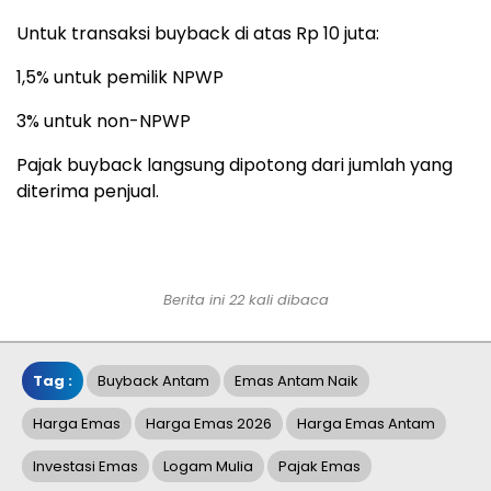
Untuk transaksi buyback di atas Rp 10 juta:
1,5% untuk pemilik NPWP
3% untuk non-NPWP
Pajak buyback langsung dipotong dari jumlah yang
diterima penjual.
Berita ini 22 kali dibaca
Tag :
Buyback Antam
Emas Antam Naik
Harga Emas
Harga Emas 2026
Harga Emas Antam
Investasi Emas
Logam Mulia
Pajak Emas