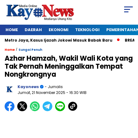
HOME
DAERAH
EKONOMI
TEKNOLOGI
PEMERINTAHA
etro Jaya, Kasus Ijazah Jokowi Masuk Babak Baru
BREAKING N
/
Home
Sungai Penuh
Azhar Hamzah, Wakil Wali Kota yang
Tak Pernah Meninggalkan Tempat
Nongkrongnya
Kayonews
- Jurnalis
Jumat, 21 November 2025
- 16:30 WIB