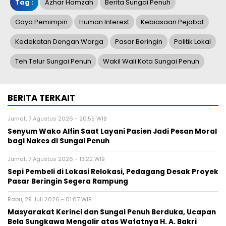
Tag :
Azhar Hamzah
Berita Sungai Penuh
Gaya Pemimpin
Human Interest
Kebiasaan Pejabat
Kedekatan Dengan Warga
Pasar Beringin
Politik Lokal
Teh Telur Sungai Penuh
Wakil Wali Kota Sungai Penuh
BERITA TERKAIT
Jumat, 7 Agustus 2026 - 20:55 WIB
Senyum Wako Alfin Saat Layani Pasien Jadi Pesan Moral
bagi Nakes di Sungai Penuh
Jumat, 7 Agustus 2026 - 13:22 WIB
Sepi Pembeli di Lokasi Relokasi, Pedagang Desak Proyek
Pasar Beringin Segera Rampung
Rabu, 29 Juli 2026 - 01:07 WIB
Masyarakat Kerinci dan Sungai Penuh Berduka, Ucapan
Bela Sungkawa Mengalir atas Wafatnya H. A. Bakri