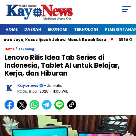
HOME
DAERAH
EKONOMI
TEKNOLOGI
PEMERINTAHA
 Jaya, Kasus Ijazah Jokowi Masuk Babak Baru
BREAKING NEWS:
/
Home
Teknologi
Lenovo Rilis Idea Tab Series di
Indonesia, Tablet AI untuk Belajar,
Kerja, dan Hiburan
Kayonews
- Jurnalis
Rabu, 8 Juli 2026
- 11:00 WIB